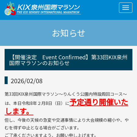
Togg
navig
お知らせ
【開催決定 Event Confirmed】第33回KIX泉州
国際マラソンのお知らせ
2026/02/08
第33回KIX泉州国際マラソン～りんくう公園内特設周回コース～
予定通り開催いた
は、本日令和8年２月8日（日）に
します。
但し、今後の天候の急変や交通事情により大会規模の縮小や、や
むを得ず中止となる場合がございます。
ご了承くださいますよう、お願い申し上げます。